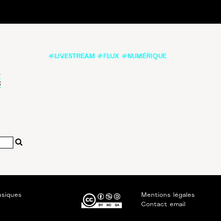
#LIVESTREAM #FLUX #NUMÉRIQUE
e
s
usiques
Mentions légales
Contact email