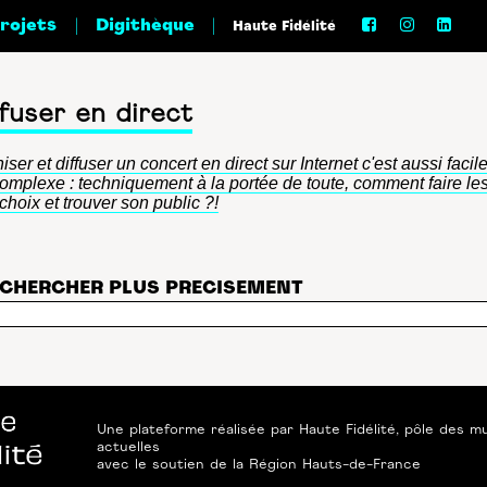
|
|
projets
Digithèque
Haute Fidélité
fuser en direct
iser et diffuser un concert en direct sur Internet c'est aussi facil
omplexe : techniquement à la portée de toute, comment faire le
choix et trouver son public ?!
CHERCHER PLUS PRECISEMENT
Une plateforme réalisée par
Haute Fidélité
, pôle des m
actuelles
avec le soutien de
la Région Hauts-de-France