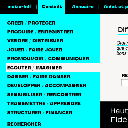
|
|
|
music-hdf
Conseils
Annuaire
Aides et 
CRÉER / PROTÉGER
Dif
PRODUIRE / ENREGISTRER
VENDRE / DISTRIBUER
Organ
que c
JOUER / FAIRE JOUER
bons 
PROMOUVOIR / COMMUNIQUER
ECOUTER / IMAGINER
RE
DANSER / FAIRE DANSER
DÉVELOPPER / ACCOMPAGNER
SENSIBILISER / RENCONTRER
TRANSMETTRE / APPRENDRE
STRUCTURER / FINANCER
—
RECHERCHER