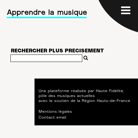
Apprendre la musique
RECHERCHER PLUS PRECISEMENT
Une plateforme réalisée par
Haute Fidélité
,
pôle des musiques actuelles
avec le soutien de
la Région Hauts-de-France
Mentions légales
Contact email