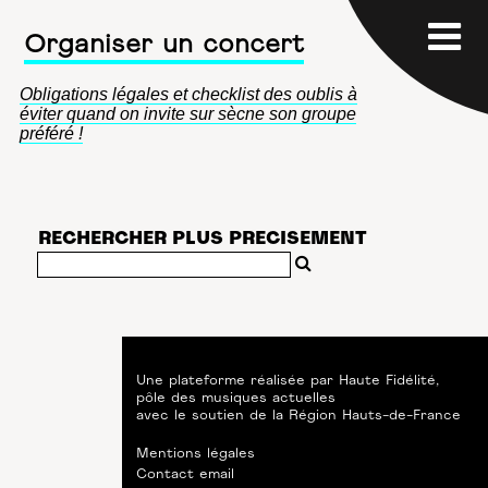
Organiser un concert
Obligations légales et checklist des oublis à
éviter quand on invite sur sècne son groupe
préféré !
RECHERCHER PLUS PRECISEMENT
Une plateforme réalisée par
Haute Fidélité
,
pôle des musiques actuelles
avec le soutien de
la Région Hauts-de-France
Mentions légales
Contact email