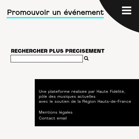
Promouvoir un événement
RECHERCHER PLUS PRECISEMENT
Une plateforme réalisée par
Haute Fidélité
,
pôle des musiques actuelles
avec le soutien de
la Région Hauts-de-France
Mentions légales
Contact email