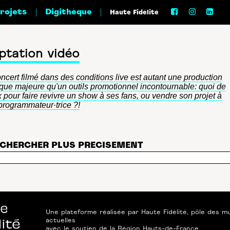
|
|
projets
Digithèque
Haute Fidélité
ptation vidéo
ncert filmé dans des conditions live est autant une production
tique majeure qu'un outils promotionnel incontournable: quoi de
 pour faire revivre un show à ses fans, ou vendre son projet à
programmateur·trice ?!
CHERCHER PLUS PRECISEMENT
Une plateforme réalisée par
Haute Fidélité
, pôle des m
actuelles
avec le soutien de
la Région Hauts-de-France