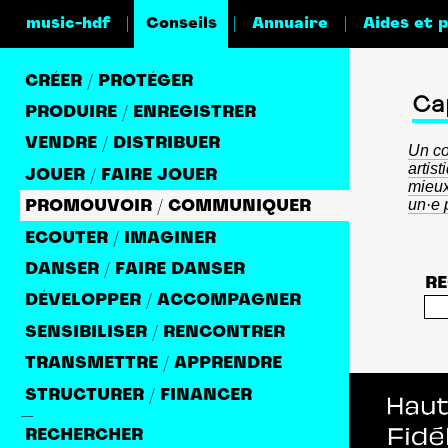
|
|
|
music-hdf
Conseils
Annuaire
Aides et 
CRÉER / PROTÉGER
Ca
PRODUIRE / ENREGISTRER
VENDRE / DISTRIBUER
Un co
artis
JOUER / FAIRE JOUER
mieux
un·e 
PROMOUVOIR / COMMUNIQUER
ECOUTER / IMAGINER
DANSER / FAIRE DANSER
RE
DÉVELOPPER / ACCOMPAGNER
SENSIBILISER / RENCONTRER
TRANSMETTRE / APPRENDRE
STRUCTURER / FINANCER
—
RECHERCHER