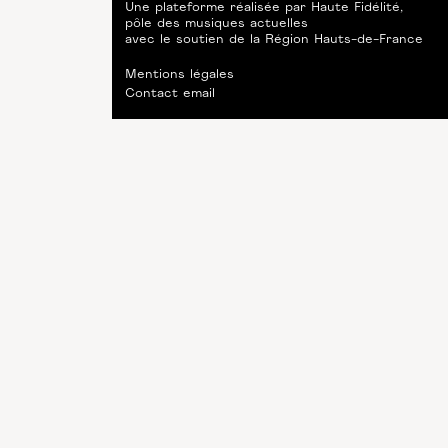
Une plateforme réalisée par
Haute Fidélité
,
pôle des musiques actuelles
avec le soutien de
la Région Hauts-de-France
Mentions légales
Contact email