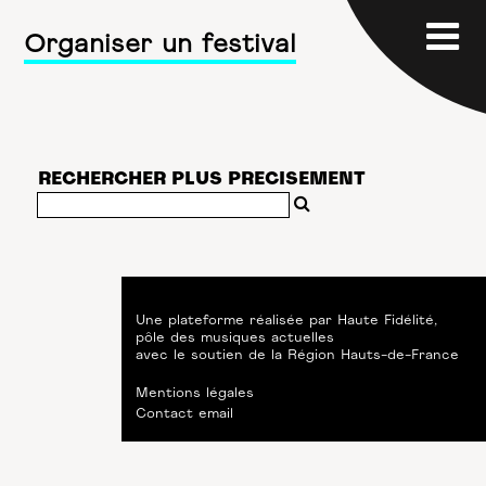
Organiser un festival
RECHERCHER PLUS PRECISEMENT
Une plateforme réalisée par
Haute Fidélité
,
pôle des musiques actuelles
avec le soutien de
la Région Hauts-de-France
Mentions légales
Contact email