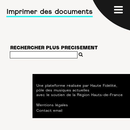
Imprimer des documents
RECHERCHER PLUS PRECISEMENT
Une plateforme réalisée par
Haute Fidélité
,
pôle des musiques actuelles
avec le soutien de
la Région Hauts-de-France
Mentions légales
Contact email