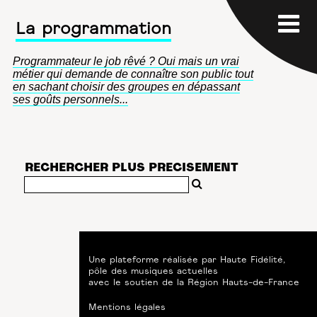
La programmation
Programmateur le job rêvé ? Oui mais un vrai
métier qui demande de connaître son public tout
en sachant choisir des groupes en dépassant
ses goûts personnels...
RECHERCHER PLUS PRECISEMENT
Une plateforme réalisée par
Haute Fidélité
,
pôle des musiques actuelles
avec le soutien de
la Région Hauts-de-France
Mentions légales