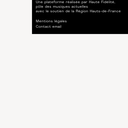
Une plateforme réalisée par
Haute Fidélité
,
pôle des musiques actuelles
avec le soutien de
la Région Hauts-de-France
Mentions légales
Contact email