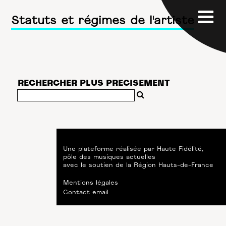
Statuts et régimes de l'artiste
RECHERCHER PLUS PRECISEMENT
Une plateforme réalisée par
Haute Fidélité
,
pôle des musiques actuelles
avec le soutien de
la Région Hauts-de-France
Mentions légales
Contact email