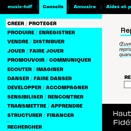
|
|
|
music-hdf
Conseils
Annuaire
Aides et 
CRÉER / PROTÉGER
Re
PRODUIRE / ENREGISTRER
VENDRE / DISTRIBUER
Œuvre
repri
JOUER / FAIRE JOUER
quand
PROMOUVOIR / COMMUNIQUER
ECOUTER / IMAGINER
RE
DANSER / FAIRE DANSER
DÉVELOPPER / ACCOMPAGNER
SENSIBILISER / RENCONTRER
TRANSMETTRE / APPRENDRE
STRUCTURER / FINANCER
—
RECHERCHER