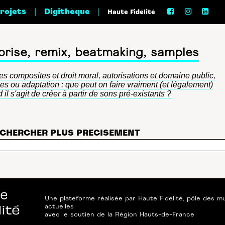
|
|
projets
Digithèque
Haute Fidélité
prise, remix, beatmaking, samples
s composites et droit moral, autorisations et domaine public,
ses ou adaptation : que peut on faire vraiment (et légalement)
 il s'agit de créer à partir de sons pré-existants ?
CHERCHER PLUS PRECISEMENT
Une plateforme réalisée par
Haute Fidélité
, pôle des m
actuelles
avec le soutien de
la Région Hauts-de-France