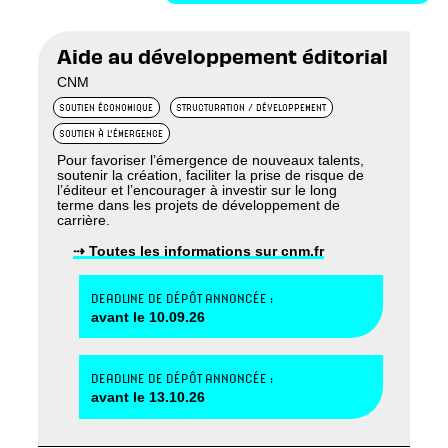
Aide au développement éditorial
CNM
SOUTIEN ÉCONOMIQUE
STRUCTURATION / DÉVELOPPEMENT
SOUTIEN À L'ÉMERGENCE
Pour favoriser l’émergence de nouveaux talents,
soutenir la création, faciliter la prise de risque de
l’éditeur et l’encourager à investir sur le long
terme dans les projets de développement de
carrière.
⇢ Toutes les informations sur cnm.fr
DEADLINE DE DÉPÔT ANNONCÉE :
avant le 10.09.26
DEADLINE DE DÉPÔT ANNONCÉE :
avant le 13.10.26