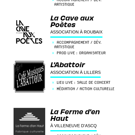
ARTISTIQUE
×
PROD LIVE : ORGANISATEUR
La Cave aux
×
LIEU LIVE : SALLE DE CONCERT
Poètes
×
MÉDIATION / ACTION CULTURELLE
ASSOCIATION À ROUBAIX
×
ACCOMPAGNEMENT / DÉV.
ARTISTIQUE
×
PROD LIVE : ORGANISATEUR
×
LIEU LIVE : SALLE DE CONCERT
L'Abattoir
×
MÉDIATION / ACTION CULTURELLE
ASSOCIATION À LILLERS
×
LIEU LIVE : SALLE DE CONCERT
×
MÉDIATION / ACTION CULTURELLE
La Ferme d'en
Haut
À VILLENEUVE D'ASCQ