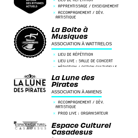
×
APPRENTISSAGE / ENSEIGNEMENT
×
ACCOMPAGNEMENT / DÉV.
ARTISTIQUE
×
ENREGISTREMENT / STUDIOS
La Boite à
×
LIEU LIVE : SALLE DE CONCERT
Musiques
×
MÉDIATION / ACTION CULTURELLE
×
FORMATION / COACHING
ASSOCIATION À WATTRELOS
×
PRÉVENTION / SANTÉ
×
LIEU DE RÉPÉTITION
×
LIEU LIVE : SALLE DE CONCERT
×
MÉDIATION / ACTION CULTURELLE
La Lune des
Pirates
ASSOCIATION À AMIENS
×
ACCOMPAGNEMENT / DÉV.
ARTISTIQUE
×
PROD LIVE : ORGANISATEUR
×
LIEU LIVE : SALLE DE CONCERT
Espace Culturel
×
MÉDIATION / ACTION CULTURELLE
Casadesus
×
PRÉVENTION / SANTÉ