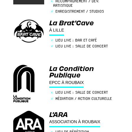
×
ACCOMPAGNEMENT / DÉV.
ARTISTIQUE
×
ENREGISTREMENT / STUDIOS
×
LIEU LIVE : CENTRE CULTUREL
La Brat'Cave
×
LIEU LIVE : SALLE DE CONCERT
×
MÉDIATION / ACTION CULTURELLE
À LILLE
×
LIEU LIVE : BAR ET CAFÉ
×
LIEU LIVE : SALLE DE CONCERT
La Condition
Publique
EPCC À ROUBAIX
×
LIEU LIVE : SALLE DE CONCERT
×
MÉDIATION / ACTION CULTURELLE
L'ARA
ASSOCIATION À ROUBAIX
×
LIEU DE RÉPÉTITION