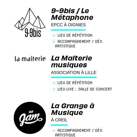
9-9bis / Le
Métaphone
EPCC À OIGNIES
×
LIEU DE RÉPÉTITION
×
ACCOMPAGNEMENT / DÉV.
ARTISTIQUE
×
ENREGISTREMENT / STUDIOS
La Malterie
×
PROD LIVE : ORGANISATEUR
musiques
×
LIEU LIVE : SALLE DE CONCERT
×
MÉDIATION / ACTION CULTURELLE
ASSOCIATION À LILLE
×
LIEU DE RÉPÉTITION
×
LIEU LIVE : SALLE DE CONCERT
La Grange à
Musique
À CREIL
×
ACCOMPAGNEMENT / DÉV.
ARTISTIQUE