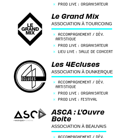
×
PROD LIVE : ORGANISATEUR
×
LIEU LIVE : SALLE DE CONCERT
Le Grand Mix
×
MÉDIATION / ACTION CULTURELLE
ASSOCIATION À TOURCOING
×
ACCOMPAGNEMENT / DÉV.
ARTISTIQUE
×
PROD LIVE : ORGANISATEUR
×
LIEU LIVE : SALLE DE CONCERT
×
MÉDIATION / ACTION CULTURELLE
Les 4Ecluses
×
LIEU DE RÉPÉTITION
ASSOCIATION À DUNKERQUE
×
ACCOMPAGNEMENT / DÉV.
ARTISTIQUE
×
PROD LIVE : ORGANISATEUR
×
PROD LIVE : FESTIVAL
×
LIEU LIVE : SALLE DE CONCERT
ASCA : L'Ouvre
×
ENREGISTREMENT / STUDIOS
Boite
×
LIEU DE RÉPÉTITION
ASSOCIATION À BEAUVAIS
×
ACCOMPAGNEMENT / DÉV.