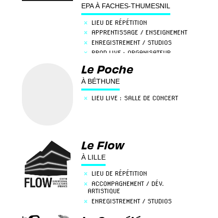
EPA À FACHES-THUMESNIL
×
LIEU DE RÉPÉTITION
×
APPRENTISSAGE / ENSEIGNEMENT
×
ENREGISTREMENT / STUDIOS
×
PROD LIVE : ORGANISATEUR
×
LIEU LIVE : CENTRE CULTUREL
Le Poche
×
LIEU LIVE : SALLE DE CONCERT
À BÉTHUNE
×
MÉDIATION / ACTION CULTURELLE
×
LIEU LIVE : SALLE DE CONCERT
Le Flow
À LILLE
×
LIEU DE RÉPÉTITION
×
ACCOMPAGNEMENT / DÉV.
ARTISTIQUE
×
ENREGISTREMENT / STUDIOS
×
LIEU LIVE : SALLE DE CONCERT