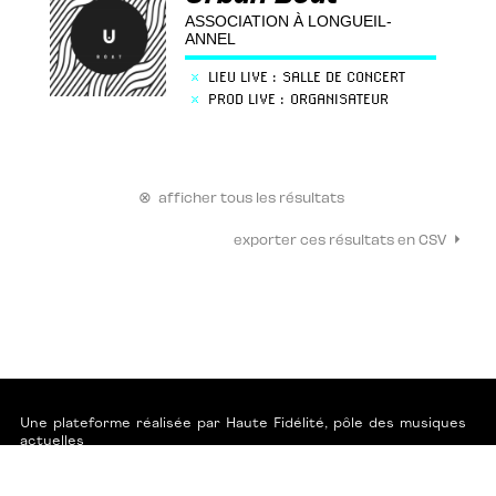
ASSOCIATION À LONGUEIL-
ANNEL
×
LIEU LIVE : SALLE DE CONCERT
×
PROD LIVE : ORGANISATEUR
⊗
afficher tous les résultats
⏵
exporter ces résultats en CSV
Une plateforme réalisée par
Haute Fidélité
, pôle des musiques
actuelles
avec le soutien de
la Région Hauts-de-France