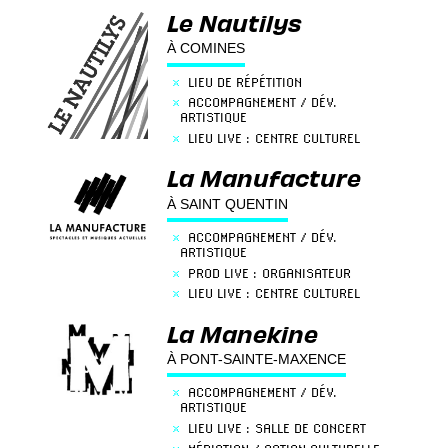
Le Nautilys
À COMINES
×
LIEU DE RÉPÉTITION
×
ACCOMPAGNEMENT / DÉV.
ARTISTIQUE
×
LIEU LIVE : CENTRE CULTUREL
×
LIEU LIVE : SALLE DE CONCERT
La Manufacture
À SAINT QUENTIN
×
ACCOMPAGNEMENT / DÉV.
ARTISTIQUE
×
PROD LIVE : ORGANISATEUR
×
LIEU LIVE : CENTRE CULTUREL
×
LIEU LIVE : SALLE DE CONCERT
La Manekine
×
MÉDIATION / ACTION CULTURELLE
À PONT-SAINTE-MAXENCE
×
ACCOMPAGNEMENT / DÉV.
ARTISTIQUE
×
LIEU LIVE : SALLE DE CONCERT