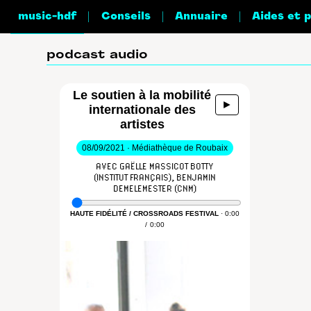
|
|
|
music-hdf
Conseils
Annuaire
Aides et 
podcast audio
Le soutien à la mobilité
►
internationale des
artistes
08/09/2021 · Médiathèque de Roubaix
AVEC GAËLLE MASSICOT BOTTY
(INSTITUT FRANÇAIS), BENJAMIN
DEMELEMESTER (CNM)
HAUTE FIDÉLITÉ / CROSSROADS FESTIVAL
·
0:00
/
0:00
En présence du Centre National de la
Musique, de l’Institut Français et de LIVE
DMA, nous échangerons sur les moyens
qui peuvent contribuer à favoriser la
coopération, les échanges et l’émergence
en abordant concrètement les