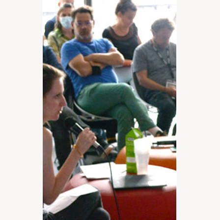
programmes de soutien à la mobilité
internationale. Mais parler de mobilité
internationale dans le contexte actuel
s’apparente aussi à un terrain miné
d’incertitudes. La crise du COVID et les
enjeux liés à la crise climatique sont en
train de rebattre les cartes de la mobilité
artistique internationale. Ces enjeux sont
de plus en plus prégnants modifient et
devrait modifier en profondeur dans un
futur proche les programmes d’aides à la
mobilité.