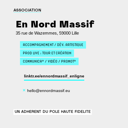
ASSOCIATION
En Nord Massif
35 rue de Wazemmes, 59000 Lille
ACCOMPAGNEMENT / DÉV. ARTISTIQUE
PROD LIVE : TOUR ET CRÉATION
COMMUNICA° / VIDÉO / PROMOT°
linktr.ee/ennordmassif_enligne
×
hello@ennordmassif.eu
UN ADHERENT DU POLE HAUTE FIDELITE