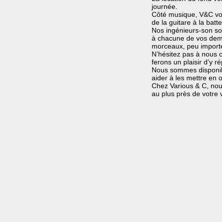
journée.
Côté musique, V&C vou
de la guitare à la batt
Nos ingénieurs-son son
à chacune de vos dem
morceaux, peu importe 
N’hésitez pas à nous c
ferons un plaisir d’y r
Nous sommes disponibl
aider à les mettre en 
Chez Various & C, nou
au plus près de votre v