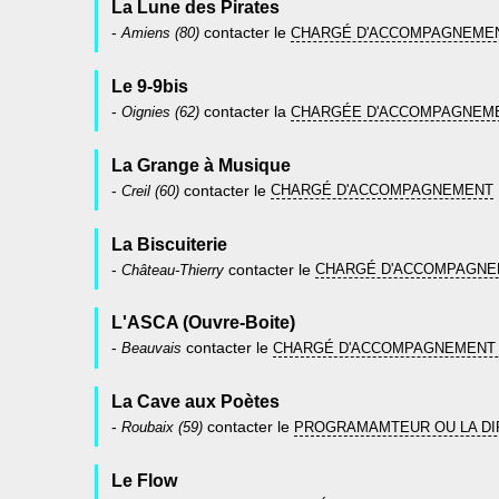
La Lune des Pirates
-
Amiens (80)
contacter le
CHARGÉ D'ACCOMPAGNEME
Le 9-9bis
-
Oignies (62)
contacter la
CHARGÉE D'ACCOMPAGNEM
La Grange à Musique
-
Creil (60)
contacter le
CHARGÉ D'ACCOMPAGNEMENT
La Biscuiterie
-
Château-Thierry
contacter le
CHARGÉ D'ACCOMPAGN
L'ASCA (Ouvre-Boite)
-
Beauvais
contacter le
CHARGÉ D'ACCOMPAGNEMENT 
La Cave aux Poètes
-
Roubaix (59)
contacter le
PROGRAMAMTEUR OU LA DI
Le Flow