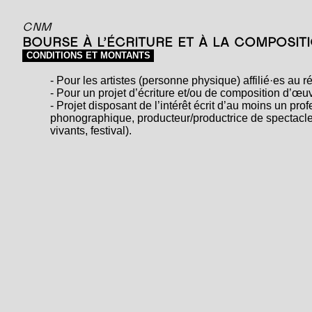
CNM
BOURSE À L’ÉCRITURE ET À LA COMPOSIT
CONDITIONS ET MONTANTS
- Pour les artistes (personne physique) affilié·es au r
- Pour un projet d’écriture et/ou de composition d’œuv
- Projet disposant de l’intérêt écrit d’au moins un pr
phonographique, producteur/productrice de spectacles
vivants, festival).