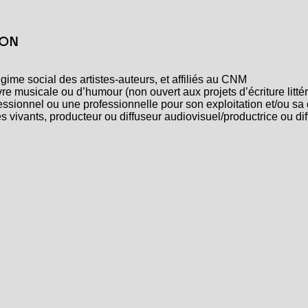
ION
égime social des artistes-auteurs, et affiliés au CNM
re musicale ou d’humour (non ouvert aux projets d’écriture littér
ofessionnel ou une professionnelle pour son exploitation et/ou sa 
 vivants, producteur ou diffuseur audiovisuel/productrice ou dif